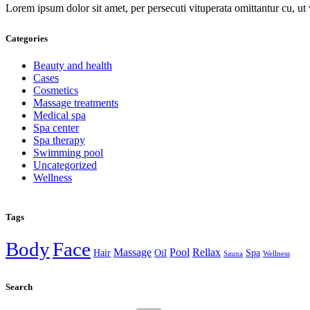
Lorem ipsum dolor sit amet, per persecuti vituperata omittantur cu, u
Categories
Beauty and health
Cases
Cosmetics
Massage treatments
Medical spa
Spa center
Spa therapy
Swimming pool
Uncategorized
Wellness
Tags
Body
Face
Massage
Pool
Rellax
Hair
Oil
Spa
Sauna
Wellness
Search