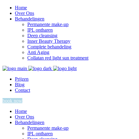
Home
Over Ons
Behandelingen
Permanente make-up
IPL ontharen
Deep cleansing
Inner Beauty Therapy
Complete behandeling
Anti Aging
Collatan red light sun treatment
Prijzen
Blog
Contact
book now
Home
Over Ons
Behandelingen
Permanente make-up
IPL ontharen