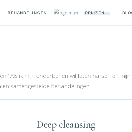
BEHANDELINGEN
PRIJZEN
BLO
PERMANENTE MAKE-
UP
IPL ONTHAREN
DEEP CLEANSING
INNER BEAUTY
eren? Als ik mijn onderbenen wil laten harsen en mij
THERAPY
en en samengestelde behandelingen.
COMPLETE
BEHANDELING
ANTI AGING
COLLATAN RED LIGHT
SUN TREATMENT
Deep cleansing