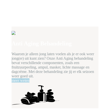
Anti Aging Behandeling
Waarom je alleen jong laten voelen als je er ook weer
jong(er) uit kunt zien? Onze Anti Aging behandeling
bevat verschillende componenten, zoals een
fruitzuurpeeling, ampul, masker, lichte massage en
dagcrème. Met deze behandeling zie jij er elk seizoen
weer goed uit.
meer weten