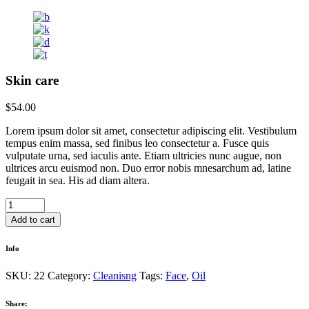
Skin care
$
54.00
Lorem ipsum dolor sit amet, consectetur adipiscing elit. Vestibulum
tempus enim massa, sed finibus leo consectetur a. Fusce quis
vulputate urna, sed iaculis ante. Etiam ultricies nunc augue, non
ultrices arcu euismod non. Duo error nobis mnesarchum ad, latine
feugait in sea. His ad diam altera.
Add to cart
Info
SKU:
22
Category:
Cleanisng
Tags:
Face
,
Oil
Share: