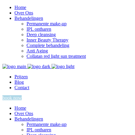
Home
Over Ons
Behandelingen
Permanente make-up
IPL ontharen
Deep cleansing
Inner Beauty Therapy
Complete behandeling
Anti Aging
Collatan red light sun treatment
Prijzen
Blog
Contact
book now
Home
Over Ons
Behandelingen
Permanente make-up
IPL ontharen