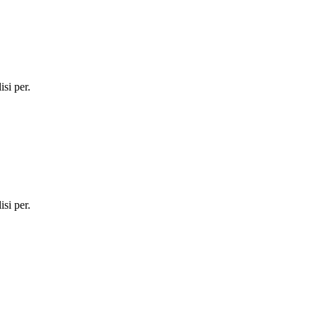
si per.
si per.