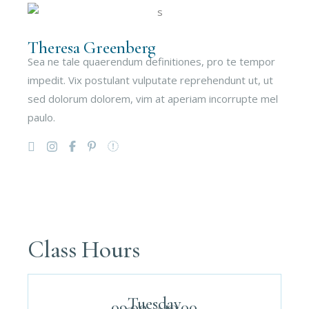
Theresa Greenberg
Sea ne tale quaerendum definitiones, pro te tempor
impedit. Vix postulant vulputate reprehendunt ut, ut
sed dolorum dolorem, vim at aperiam incorrupte mel
paulo.
Class Hours
Tuesday
09.00 – 10.00