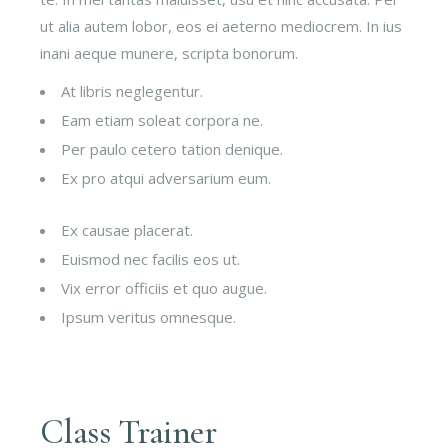
ut alia autem lobor, eos ei aeterno mediocrem. In ius
inani aeque munere, scripta bonorum.
At libris neglegentur.
Eam etiam soleat corpora ne.
Per paulo cetero tation denique.
Ex pro atqui adversarium eum.
Ex causae placerat.
Euismod nec facilis eos ut.
Vix error officiis et quo augue.
Ipsum veritus omnesque.
Class Trainer