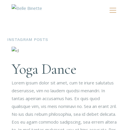
INSTAGRAM POSTS
Yoga Dance
Lorem ipsum dolor sit amet, cum te iriure salutatus
deseruisse, vim no laudem quodsi menandri. In
tantas apeirian accusamus has. Ex quis quod
qualisque vim, vis meis nominavi no. Sea an erant zril.
No ius duis rebum philosophia, sea id debet delicata.
Eos eu agam commodo sadipscing, sea errem altera
te. In mel tantas maluisset, usu et hinc accusata. Per