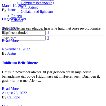
Complete behandeling
March 19, 2025
Anti Aging
By
Justus
Collatan red light sun
Prijzen
Haarvrije huid
Contact
book now
Zeg hallo tegen een gladde, haarvrije huid met onze revolutionaire
lichtflitsmethode!
Read More
November 1, 2022
By
Justus
Jubileum Belle Binette
Het is in november alweer 30 jaar geleden dat ik mijn eerste
behandeling gaf op de Hiddingastraat in Heerenveen. Daar ben ik
gestart samen met Alette...
Read More
August 23, 2022
By
Calliope