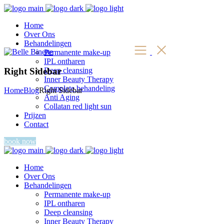
Home
Over Ons
Behandelingen
Permanente make-up
IPL ontharen
Right Sidebar
Deep cleansing
Inner Beauty Therapy
Complete behandeling
Home
Blog
Right Sidebar
Anti Aging
Collatan red light sun
Prijzen
Contact
book now
Home
Over Ons
Behandelingen
Permanente make-up
IPL ontharen
Deep cleansing
Inner Beauty Therapy