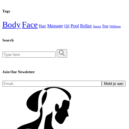
Tags
Body
Face
Massage
Pool
Rellax
Hair
Oil
Spa
Sauna
Wellness
Search
Join Our Newsletter
Meld je aan