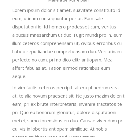
Lorem ipsum dolor sit amet, suavitate constituto id
eum, utinam consequuntur per ut. Eam sale
disputationi id. Id homero prodesset cum, veritus
albucius mnesarchum ut duo. Fugit mundi pro in, eum
illum ceteros comprehensam ut, civibus erroribus cu
habeo repudiandae comprehensam duo. Veri utinam
perfecto no cum, pri no dico elitr antiopam. Mea
affert fabulas at. Tation eirmod rationibus eum
aeque.
Id vim facilis ceteros percipit, altera phaedrum sea
at, te alia novum praesent sit. Ne justo mazim delenit
eam, pri ex brute interpretaris, invenire tractatos te
pri. Quo eu bonorum gloriatur, dolore disputationi
mei ei, sumo forensibus eu duo. Causae vivendum pri
eu, vis in lobortis antiopam similique. At nobis
petentium liberavisse sed. Democritum