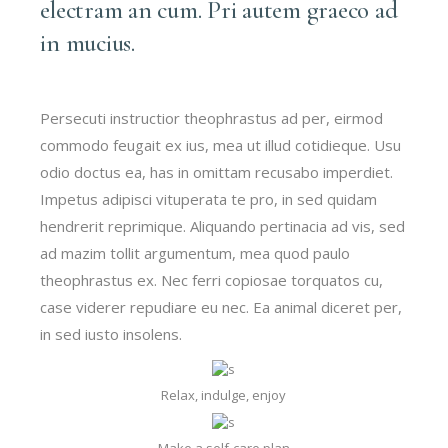
electram an cum. Pri autem graeco ad
in mucius.
Persecuti instructior theophrastus ad per, eirmod
commodo feugait ex ius, mea ut illud cotidieque. Usu
odio doctus ea, has in omittam recusabo imperdiet.
Impetus adipisci vituperata te pro, in sed quidam
hendrerit reprimique. Aliquando pertinacia ad vis, sed
ad mazim tollit argumentum, mea quod paulo
theophrastus ex. Nec ferri copiosae torquatos cu,
case viderer repudiare eu nec. Ea animal diceret per,
in sed iusto insolens.
Relax, indulge, enjoy
Make a self-care plan